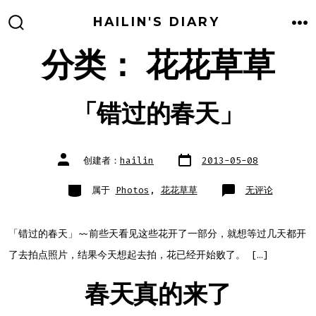
跳
HAILIN'S DIARY
至
搜
菜
索
单
分类：
花花草草
内
开
关
容
「错过的春天」
文
文
创建者：
hailin
2013-05-08
章
章
日
作
期
者
类
「错
属于
Photos
,
花花草草
无评论
别
过
的
春
天」
「错过的春天」~~前些天看见这些花开了一部分，就想等过几天都开
了去拍点照片，结果今天想起去拍，花已经开始败了。 […]
春天真的来了