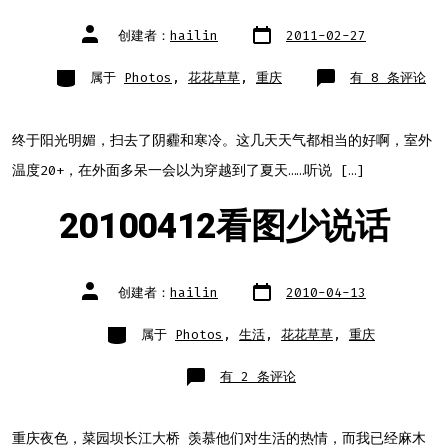
文
文
创建者：
hailin
2011-02-27
章
章
日
作
期
者
类
春
属于
Photos
,
花花草草
,
重庆
有 8 条评论
别
天
真
的
来
了
终于阳光明媚，扫去了阴霾和寒冷。这几天天气都相当的好啊，室外
温度20+，在外面多呆一会以为穿越到了夏天……听说 […]
20100412看图少说话
文
文
创建者：
hailin
2010-04-13
章
章
日
作
期
者
类
属于
Photos
,
生活
,
花花草草
,
重庆
别
20100412
有 2 条评论
看
图
少
说
话
重庆夜色，菜园坝长江大桥 羡慕他们对生活的热情，而我已经麻木