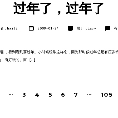
过年了，过年了
文
类
过
建者：
hailin
2009-01-24
属于
diary
有
章
别
年
日
了
期
过
年
了
咪甜，看到看到要过年。小时候经常这样念，因为那时候过年总是有压岁
，有好玩的。而 […]
…
…
3
4
5
6
7
105