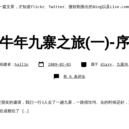
一篇文章，才知道Flickr、Twitter、微软刚推出的Bing以及Live.c
牛年九寨之旅(一)-
文
类
创建者：
hailin
2009-02-03
属于
diary
,
九寨沟
章
别
日
期
牛
有 6 条评论
年
九
寨
之
旅
(一)-
序
受朋友的邀请，我们一行3人去了一趟九寨，一路很坎坷。去的时候还好，
在成都住了 […]