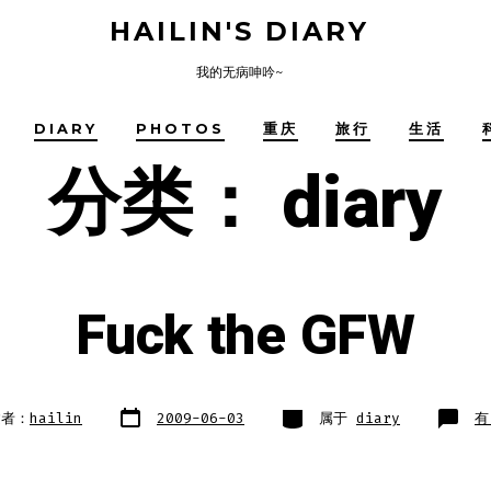
HAILIN'S DIARY
我的无病呻吟~
DIARY
PHOTOS
重庆
旅行
生活
分类：
diary
Fuck the GFW
文
类
Fu
建者：
hailin
2009-06-03
属于
diary
有
章
别
th
日
GF
期