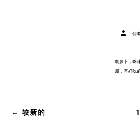
文
创
章
作
者
胡萝卜，咪
服，有好吃的
文
←
较新的
1
章