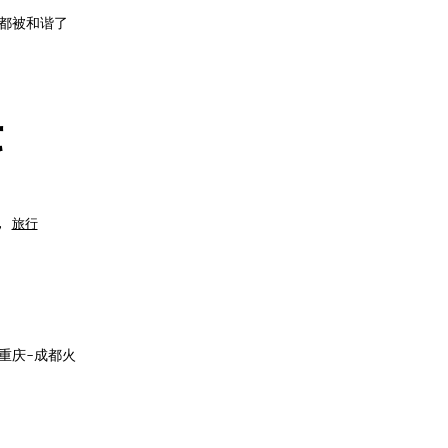
om都被和谐了
序
,
旅行
重庆-成都火