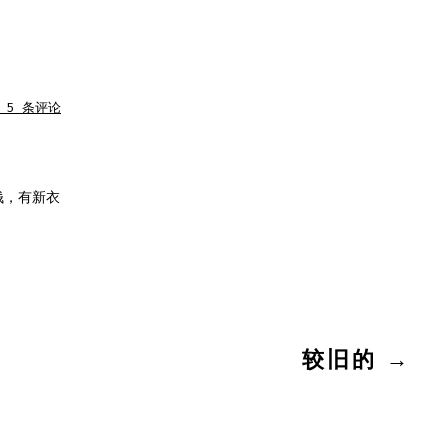
 5 条评论
，
钱，有新衣
较旧的
→