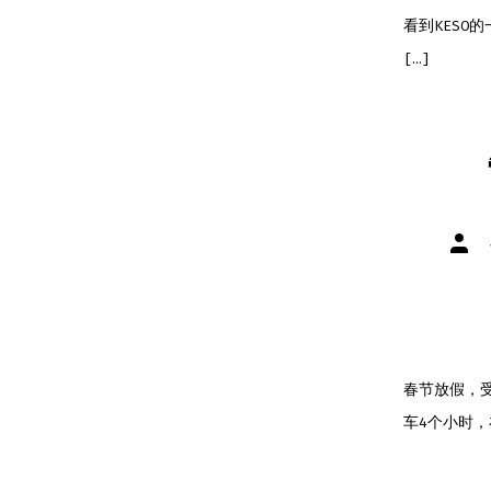
看到KESO的
[…]
文
章
作
者
春节放假，
车4个小时，