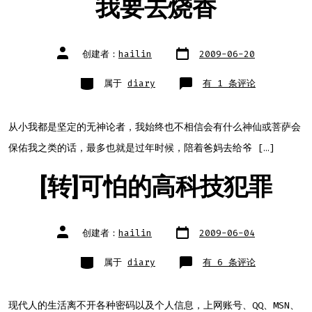
我要去烧香
文
文
创建者：
hailin
2009-06-20
章
章
日
作
期
者
类
我
属于
diary
有 1 条评论
别
要
去
烧
香
从小我都是坚定的无神论者，我始终也不相信会有什么神仙或菩萨会
保佑我之类的话，最多也就是过年时候，陪着爸妈去给爷 […]
[转]可怕的高科技犯罪
文
文
创建者：
hailin
2009-06-04
章
章
日
作
期
者
类
[转]
属于
diary
有 6 条评论
别
可
怕
的
高
科
现代人的生活离不开各种密码以及个人信息，上网账号、QQ、MSN、
技