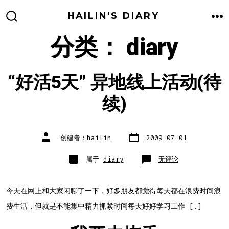
跳
HAILIN'S DIARY
至
搜
菜
索
单
分类：
diary
内
开
关
容
“好活5天” 异地线上活动(待
续)
文
文
创建者：
hailin
2009-07-01
章
章
日
作
期
者
类
“好
属于
diary
无评论
别
活
5
天”
异
地
今天在网上和大家闲聊了一下，好多朋友都觉得每天都在浪费时间浪
线
上
费生活，但就是不能集中精力抓紧时间每天好好学习工作 […]
活
动
(待
续)