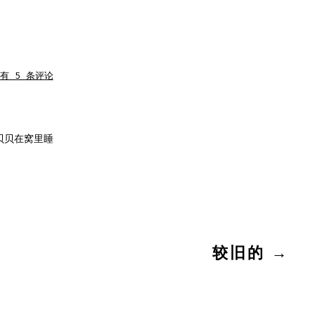
守
有 5 条评论
株
待
鼠
贝贝在窝里睡
较旧的
→