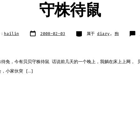
守株待鼠
文
类
：
hailin
2008-02-03
属于
diary
,
狗
章
别
日
期
株待免，今有贝贝守株待鼠 话说前几天的一个晚上，我躺在床上上网， 
，小家伙突 […]