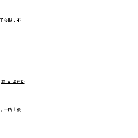
了会眼，不
20090808
有 4 条评论
南
山
，一路上很