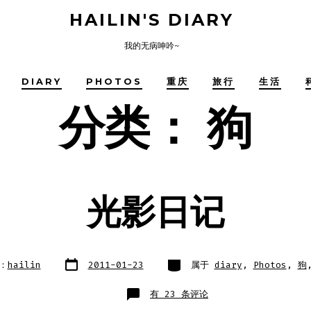
HAILIN'S DIARY
我的无病呻吟~
DIARY
PHOTOS
重庆
旅行
生活
分类：
狗
光影日记
文
类
：
hailin
2011-01-23
属于
diary
,
Photos
,
狗
章
别
日
期
光
有 23 条评论
影
日