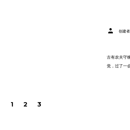
文
创建者
章
作
者
古有农夫守
觉，过了一会
文
1
2
3
章