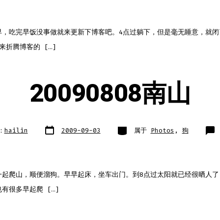
记
早，吃完早饭没事做就来更新下博客吧。4点过躺下，但是毫无睡意，就闭
来折腾博客的 […]
20090808南山
文
类
：
hailin
2009-09-03
属于
Photos
,
狗
章
别
日
期
一起爬山，顺便溜狗。早早起床，坐车出门。到8点过太阳就已经很晒人了
有很多早起爬 […]