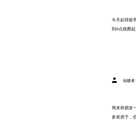
今天起得挺
到9点就爬起
文
创建者
章
作
者
周末和朋友
多老房子，也