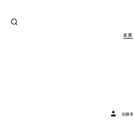
跳
至
内
搜
索
容
开
主页
关
文
创建者
章
作
者