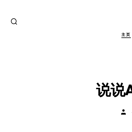
跳
至
内
搜
索
容
开
主页
关
说说Ad
文
章
作
者