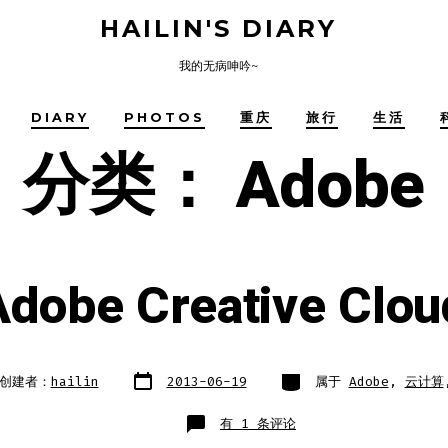
HAILIN'S DIARY
我的无病呻吟~
DIARY
PHOTOS
重庆
旅行
生活
分类：
Adobe
obe Creative Clou
文
类
创建者：
hailin
2013-06-19
属于
Adobe
,
云计算
章
别
日
期
说
有 1 条评论
说
Adobe