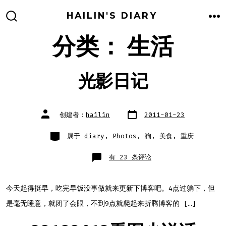
跳
HAILIN'S DIARY
至
搜
菜
索
单
分类：
生活
内
开
关
容
光影日记
文
文
创建者：
hailin
2011-01-23
章
章
日
作
期
者
类
属于
diary
,
Photos
,
狗
,
美食
,
重庆
别
光
有 23 条评论
影
日
记
今天起得挺早，吃完早饭没事做就来更新下博客吧。4点过躺下，但
是毫无睡意，就闭了会眼，不到9点就爬起来折腾博客的 […]