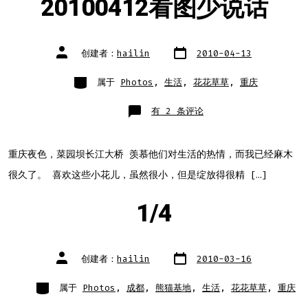
20100412看图少说话
文
文
创建者：
hailin
2010-04-13
章
章
日
作
期
者
类
属于
Photos
,
生活
,
花花草草
,
重庆
别
20100412
有 2 条评论
看
图
少
说
话
重庆夜色，菜园坝长江大桥 羡慕他们对生活的热情，而我已经麻木
很久了。 喜欢这些小花儿，虽然很小，但是绽放得很精 […]
1/4
文
文
创建者：
hailin
2010-03-16
章
章
日
作
期
者
类
属于
Photos
,
成都
,
熊猫基地
,
生活
,
花花草草
,
重庆
别