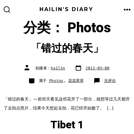
跳
HAILIN'S DIARY
至
搜
菜
索
单
分类：
Photos
内
开
关
容
「错过的春天」
文
文
创建者：
hailin
2013-05-08
章
章
日
作
期
者
类
「错
属于
Photos
,
花花草草
无评论
别
过
的
春
天」
「错过的春天」~~前些天看见这些花开了一部分，就想等过几天都开
了去拍点照片，结果今天想起去拍，花已经开始败了。 […]
Tibet 1