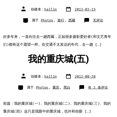
文
文
创建者：
hailin
2013-03-15
章
章
日
作
期
者
类
Tibet
属于
Photos
,
旅行
,
西藏
无评论
别
1
好多年来，一直向往去一趟西藏，正如很多摄影爱好者(和文艺青年
们)都有这个愿望一样。在交通不太发达的年代，去一趟 […]
我的重庆城(五)
文
文
创建者：
hailin
2012-08-28
章
章
日
作
期
者
类
我
属于
Photos
,
重庆
,
黑白
有 2 条评论
别
的
重
庆
城
(五)
前篇：我的重庆城(一)、我的重庆城(二)、我的重庆城(三)、我的
重庆城(四) 这只是我眼中的重庆城，也许和你眼 […]